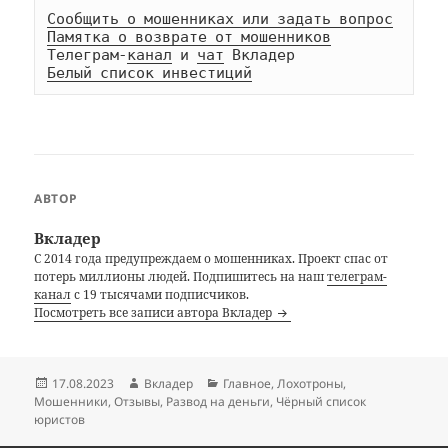
Сообщить о мошенниках или задать вопрос
Памятка о возврате от мошенников
Телеграм-
канал
 и 
чат
Белый список инвестиций
АВТОР
Вкладер
С 2014 года предупреждаем о мошенниках. Проект спас от
потерь миллионы людей. Подпишитесь на наш
телеграм-
канал
с 19 тысячами подписчиков.
Посмотреть все записи автора Вкладер
Опубликовано
Автор
Рубрики
17.08.2023
Вкладер
Главное
,
Лохотроны
,
Мошенники
,
Отзывы
,
Развод на деньги
,
Чёрный список
юристов