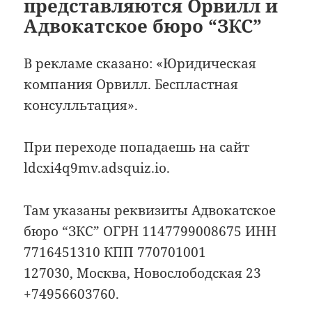
представляются Орвилл и
Адвокатское бюро “ЗКС”
В рекламе сказано: «Юридическая
компания Орвилл. Беспластная
консулльтация».
При переходе попадаешь на сайт
ldcxi4q9mv.adsquiz.io.
Там указаны реквизиты Адвокатское
бюро “ЗКС” ОГРН 1147799008675 ИНН
7716451310 КПП 770701001
127030, Москва, Новослободская 23
+74956603760.