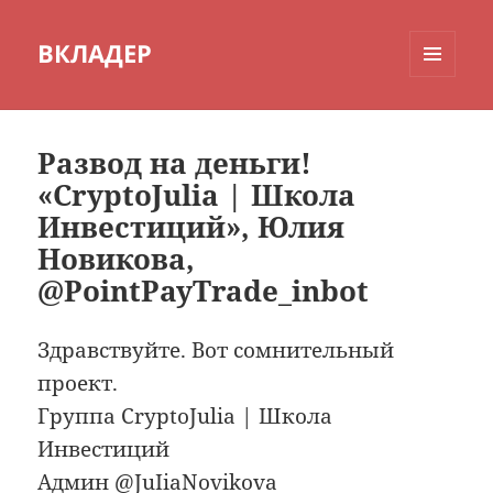
ВКЛАДЕР
МЕНЮ
И
ВИДЖЕТЫ
Развод на деньги!
«CryptoJulia | Школа
Инвестиций», Юлия
Новикова,
@PointPayTrade_inbot
Здравствуйте. Вот сомнительный
проект.
Группа CryptoJulia | Школа
Инвестиций
Админ @JuIiaNovikova