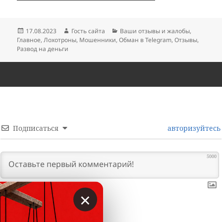
Опубликовано
Автор
Рубрики
17.08.2023
Гость сайта
Ваши отзывы и жалобы
,
Главное
,
Лохотроны
,
Мошенники
,
Обман в Telegram
,
Отзывы
,
Развод на деньги
Подписаться
авторизуйтесь
5000
×
0
КОММЕНТАРИИ