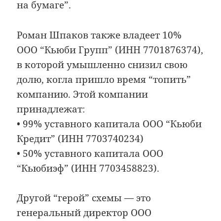
на бумаге”.
Роман Шпаков также владеет 10%
ООО “Кьюби Групп” (ИНН 7701876374),
в которой умышленно снизил свою
долю, когла пришло время “топить”
компанию. Этой компании
принадлежат:
• 99% уставного капитала ООО “Кьюби
Кредит” (ИНН 7703740234)
• 50% уставного капитала ООО
“Кьюбиэф” (ИНН 7703458823).
Другой “герой” схемы — это
генеральный директор ООО