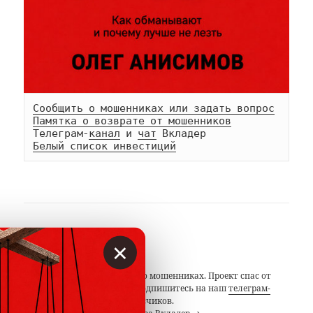
Сообщить о мошенниках или задать вопрос
Памятка о возврате от мошенников
Телеграм-
канал
 и 
чат
Белый список инвестиций
АВТОР
×
Вкладер
С 2014 года предупреждаем о мошенниках. Проект спас от
потерь миллионы людей. Подпишитесь на наш
телеграм-
канал
с 19 тысячами подписчиков.