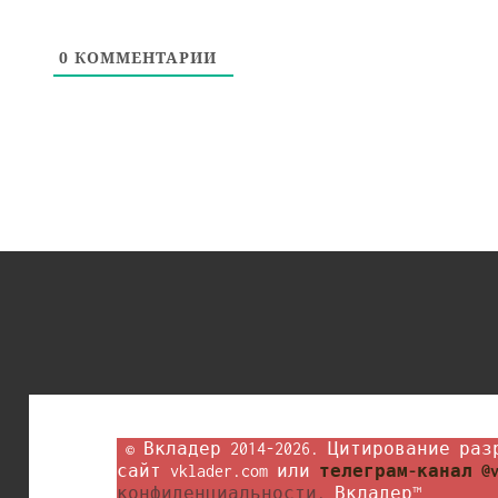
0
КОММЕНТАРИИ
 © Вкладер 2014-2026. Цитирование разрешается с гиперссылкой на 
сайт vklader.com или 
телеграм-канал @v
конфиденциальности.
 Вкладер™