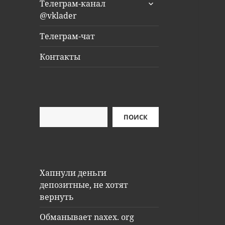
раскрыть
Телеграм-канал
дочернее
@vklader
меню
Телеграм-чат
Контакты
Поиск
ПОИСК
Хапнули деньги
депозитные, не хотят
вернуть
Обманывает naxex. org