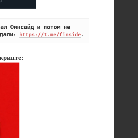
ал Финсайд и потом не 
дали: 
https://t.me/finside
.
крипте: