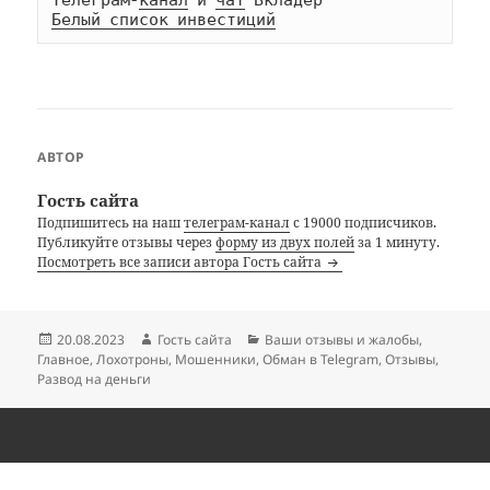
Телеграм-
канал
 и 
чат
Белый список инвестиций
АВТОР
Гость сайта
Подпишитесь на наш
телеграм-канал
с 19000 подписчиков.
Публикуйте отзывы через
форму из двух полей
за 1 минуту.
Посмотреть все записи автора Гость сайта
Опубликовано
Автор
Рубрики
20.08.2023
Гость сайта
Ваши отзывы и жалобы
,
Главное
,
Лохотроны
,
Мошенники
,
Обман в Telegram
,
Отзывы
,
Развод на деньги