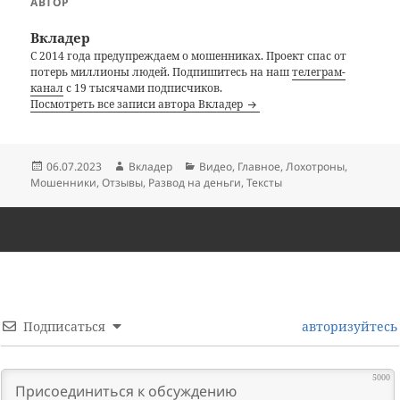
АВТОР
Вкладер
С 2014 года предупреждаем о мошенниках. Проект спас от
потерь миллионы людей. Подпишитесь на наш
телеграм-
канал
с 19 тысячами подписчиков.
Посмотреть все записи автора Вкладер
Опубликовано
Автор
Рубрики
06.07.2023
Вкладер
Видео
,
Главное
,
Лохотроны
,
Мошенники
,
Отзывы
,
Развод на деньги
,
Тексты
Подписаться
авторизуйтесь
5000