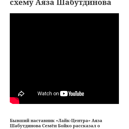
схему Аяза Шабутдинова
Бывший наставник «Лайк-Центра» Аяза
Шабутдинова Семён Бойко рассказал о