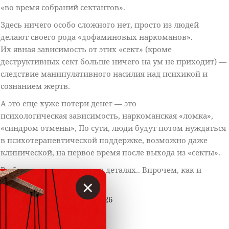
«во время собраний сектантов».
Здесь ничего особо сложного нет, просто из людей
делают своего рода «дофаминовых наркоманов».
Их явная зависимость от этих «сект» (кроме
деструктивных сект больше ничего на ум не приходит) —
следствие манипулятивного насилия над психикой и
сознанием жертв.
А это еще хуже потери денег — это
психологическая зависимость, наркоманская «ломка»,
«синдром отмены», По сути, люди будут потом нуждаться
в психотерапевтической поддержке, возможно даже
клинической, на первое время после выхода из «секты».
В общем, дьявол кроется в деталях.. Впрочем, как и
×
обычно..
https://t.me/vklader_chat/40526
Ответить
1