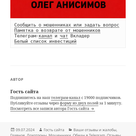
Сообщить о мошенниках или задать вопрос
Памятка о возврате от мошенников
Телеграм-
канал
 и 
чат
Белый список инвестиций
АВТОР
Гость сайта
Подпишитесь на наш
телеграм-канал
с 19000 подписчиков.
Публикуйте отзывы через
форму из двух полей
за 1 минуту.
Посмотреть все записи автора Гость сайта
Опубликовано
Автор
Рубрики
09.07.2024
Гость сайта
Ваши отзывы и жалобы
,
Главное
,
Лохотроны
,
Мошенники
,
Обман в Telegram
,
Отзывы
,