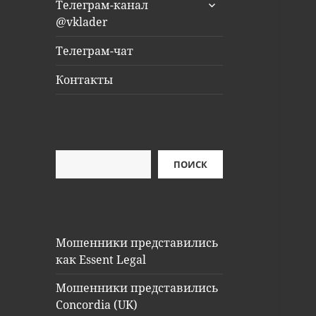
раскрыть
Телеграм-канал
дочернее
@vklader
меню
Телеграм-чат
Контакты
Поиск
ПОИСК
Мошенники представились
как Essent Legal
Мошенники представились
Concordia (UK)