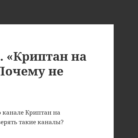
. «Криптан на
Почему не
о канале Криптан на
верять такие каналы?