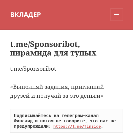
ВКЛАДЕР
МЕНЮ
И
ВИДЖЕТЫ
t.me/Sponsoribot,
пирамида для тупых
t.me/Sponsoribot
«Выполняй задания, приглашай
друзей и получай за это деньги»
Подписывайтесь на телеграм-канал 
Финсайд и потом не говорите, что вас не 
предупреждали: 
https://t.me/finside
.