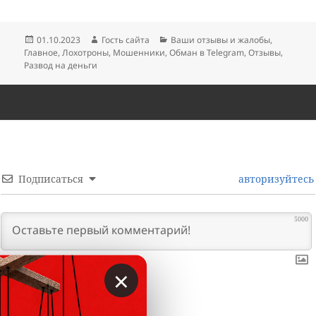
Опубликовано
Автор
Рубрики
01.10.2023
Гость сайта
Ваши отзывы и жалобы
,
Главное
,
Лохотроны
,
Мошенники
,
Обман в Telegram
,
Отзывы
,
Развод на деньги
Подписаться
авторизуйтесь
5000
×
0
КОММЕНТАРИИ