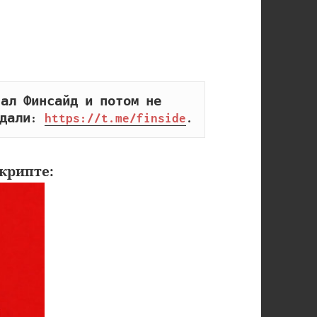
ал Финсайд и потом не 
дали: 
https://t.me/finside
.
крипте: