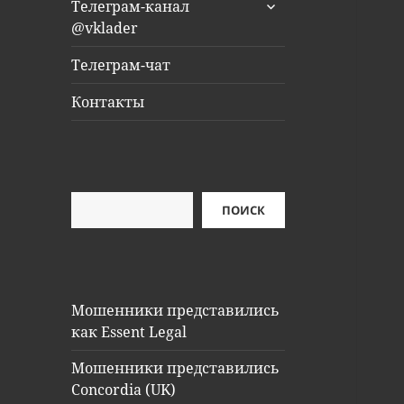
раскрыть
Телеграм-канал
дочернее
@vklader
меню
Телеграм-чат
Контакты
Поиск
ПОИСК
Мошенники представились
как Essent Legal
Мошенники представились
Concordia (UK)