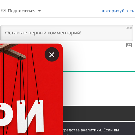
Подписаться
авторизуйтесь
5000
×
0
КОММЕНТАРИИ
 © Вкладер 2014-2026. Цитирование разрешается с 
Мы используем куки и средства аналитики. Если вы
гиперссылкой на сайт vklader.com или 
телеграм-канал 