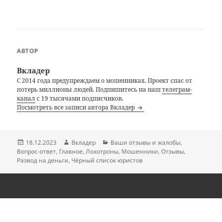
АВТОР
Вкладер
С 2014 года предупреждаем о мошенниках. Проект спас от
потерь миллионы людей. Подпишитесь на наш
телеграм-
канал
с 19 тысячами подписчиков.
Посмотреть все записи автора Вкладер
Опубликовано
Автор
Рубрики
18.12.2023
Вкладер
Ваши отзывы и жалобы
,
Вопрос-ответ
,
Главное
,
Лохотроны
,
Мошенники
,
Отзывы
,
Развод на деньги
,
Чёрный список юристов