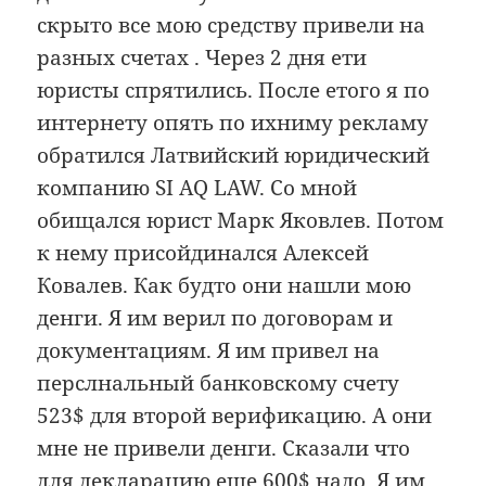
скрыто все мою средству привели на
разных счетах . Через 2 дня ети
юристы спрятились. После етого я по
интернету опять по ихниму рекламу
обратился Латвийский юридический
компанию SI AQ LAW. Со мной
обищался юрист Марк Яковлев. Потом
к нему присойдинался Алексей
Ковалев. Как будто они нашли мою
денги. Я им верил по договорам и
документациям. Я им привел на
перслнальный банковскому счету
523$ для второй верификацию. А они
мне не привели денги. Сказали что
для декларацию еще 600$ надо. Я им