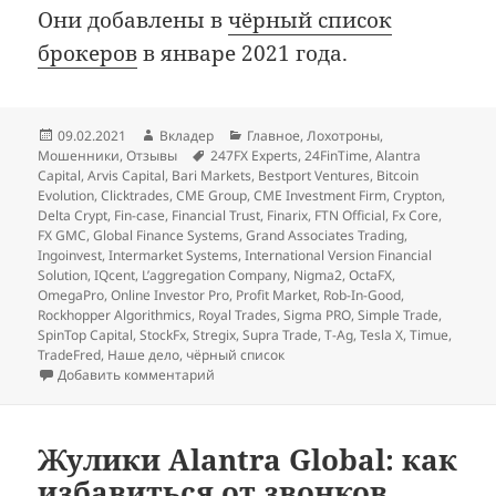
Они добавлены в
чёрный список
брокеров
в январе 2021 года.
Опубликовано
Автор
Рубрики
09.02.2021
Вкладер
Главное
,
Лохотроны
,
Метки
Мошенники
,
Отзывы
247FX Experts
,
24FinTime
,
Alantra
Capital
,
Arvis Capital
,
Bari Markets
,
Bestport Ventures
,
Bitcoin
Evolution
,
Clicktrades
,
CME Group
,
CME Investment Firm
,
Crypton
,
Delta Crypt
,
Fin-case
,
Financial Trust
,
Finarix
,
FTN Official
,
Fx Core
,
FX GMC
,
Global Finance Systems
,
Grand Associates Trading
,
Ingoinvest
,
Intermarket Systems
,
International Version Financial
Solution
,
IQcent
,
L’aggregation Company
,
Nigma2
,
OctaFX
,
OmegaPro
,
Online Investor Pro
,
Profit Market
,
Rob-In-Good
,
Rockhopper Algorithmics
,
Royal Trades
,
Sigma PRO
,
Simple Trade
,
SpinTop Capital
,
StockFx
,
Stregix
,
Supra Trade
,
T-Ag
,
Tesla X
,
Timue
,
TradeFred
,
Наше дело
,
чёрный список
к записи
Январские добавления в чёрный 
Добавить комментарий
Жулики Alantra Global: как
избавиться от звонков