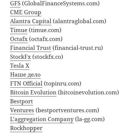
GFS
(GlobalFinanceSystems.com)
CME Group
Alantra Capital
(alantraglobal.com)
Timue
(timue.com)
Octafx
(octafx.com)
Financial Trust
(financial-trust.ru)
StockFx
(stockfx.co)
Tesla X
Наше дело
FTN Official
(topinru.com)
Bitcoin Evolution
(bitcoinevolution.com)
Bestport
Ventures
(bestportventures.com)
L’aggregation Company
(la-gg.com)
Rockhopper