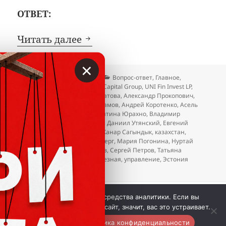
ОТВЕТ:
Uni Capital Group: лохотро
Читать далее
×
Опубликовано
Автор
Рубрики
19.11.2020
Вкладер
Вопрос-ответ
,
Главное
,
Метки
Лохотроны
,
Отзывы
Uni Capital Group
,
UNI Fin Invest LP
,
UniTechnology OU
,
Айнур Канатова
,
Александр Прокопович
,
Алия Каткенова
,
Андрей Абрамов
,
Андрей Коротенко
,
Асель
Мусралиева
,
Беларусь
,
Валентина Юрахно
,
Владимир
Петракин
,
Владислав Савчук
,
Даниил Утянский
,
Евгений
Потинга
,
Евгений Потынга
,
Жанар Сагындык
,
казахстан
,
криптокошелёк
,
Лилия Лимберг
,
Мария Погонина
,
Нуртай
Батыргалиев
,
Руслан Идрисов
,
Сергей Петров
,
Татьяна
Переходько
,
Татьяна Подберезная
,
управление
,
Эстония
к записи
Uni Capital Group: лохотронище
Добавить комментарий
 © Вкладер 2014-2026. Цитирование разрешается с 
Мы используем куки и средства аналитики. Если вы
гиперссылкой на сайт vklader.com или 
телеграм-канал 
продолжите использовать сайт, значит, вас это устраивает.
@vklader
. 
Контакты.
Политика конфиденциальности.
Вкладер™
Хорошо
Политика конфиденциальности