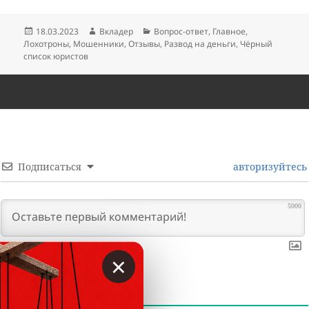
Опубликовано
Автор
Рубрики
18.03.2023
Вкладер
Вопрос-ответ
,
Главное
,
Лохотроны
,
Мошенники
,
Отзывы
,
Развод на деньги
,
Чёрный
список юристов
Подписаться
авторизуйтесь
5000
×
0
КОММЕНТАРИИ