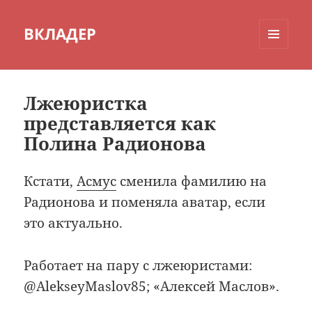
ВКЛАДЕР
МЕНЮ
И
ВИДЖЕТЫ
Лжеюристка
представляется как
Полина Радионова
Кстати,
Асмус
сменила фамилию на
Радионова и поменяла аватар, если
это актуально.
Работает на пару с лжеюристами:
@AlekseyMaslov85; «Алексей Маслов».