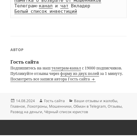
Памятка о возврате от мошенников
Телеграм-
канал
 и 
чат
Белый список инвестиций
АВТОР
Гость сайта
Подпишитесь на наш
телеграм-канал
с 19000 подписчиков.
Публикуйте отзывы через
форму из двух полей
за 1 минуту.
Посмотреть все записи автора Гость сайта
Опубликовано
Автор
Рубрики
14.08.2024
Гость сайта
Ваши отзывы и жалобы
,
Главное
,
Лохотроны
,
Мошенники
,
Обман в Telegram
,
Отзывы
,
Развод на деньги
,
Чёрный список юристов