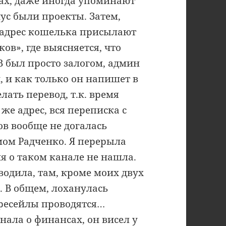
х, даже иногда упоминают
нус были проекты. Затем,
 адрес кошелька присылают
ов», где выясняется, что
B был просто залогом, админ
, и как только он напишет в
ать перевод, т.к. время
же адрес, вся переписка с
в вообще не догалась
мом Радченко. Я перерыла
я о таком канале не нашла.
водила, там, кроме моих двух
. В общем, лоханулась
 пресейлы проводятся…
анала о финансах, он висел у