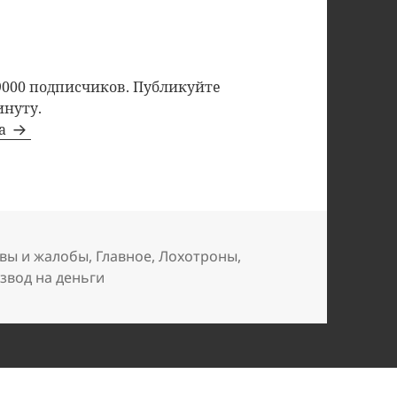
9000 подписчиков. Публикуйте
инуту.
та
вы и жалобы
,
Главное
,
Лохотроны
,
звод на деньги