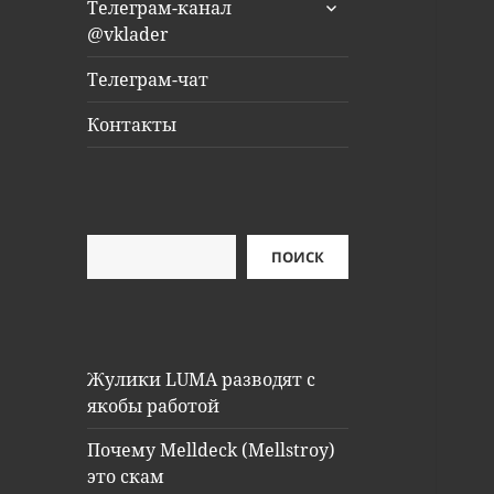
раскрыть
Телеграм-канал
дочернее
@vklader
меню
Телеграм-чат
Контакты
Поиск
ПОИСК
Жулики LUMA разводят с
якобы работой
Почему Melldeck (Mellstroy)
это скам