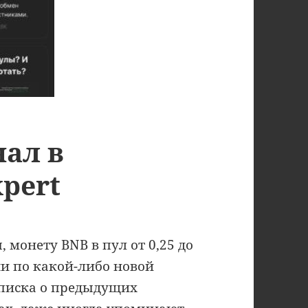
нал в
xpert
 монету BNB в пул от 0,25 до
ии по какой-либо новой
еписка о предыдущих