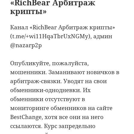
«RichBear Арбитраж
крипты»
Канал «RichBear Арбитраж крипты»
(t.me/+wi11HqaTbrUxNGMy), админ
@nazarp2p
Опубликуйте, пожалуйста,
мошенники. Заманивают новичков в
арбитраж-связки. Уводят на свои
обменники-однодневки. Их
обменники отсутствуют в
мониторинге обменников на сайте
BestChange, хотя все они на него
ссылаются. Курс запредельно