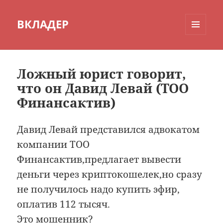
ВКЛАДЕР
МЕНЮ
И
ВИДЖЕТЫ
Ложный юрист говорит,
что он Давид Левай (ТОО
Финансактив)
Давид Левай представился адвокатом
компании ТОО
Финансактив,предлагает вывести
деньги через криптокошелек,но сразу
не получилось надо купить эфир,
оплатив 112 тысяч.
Это мошенник?