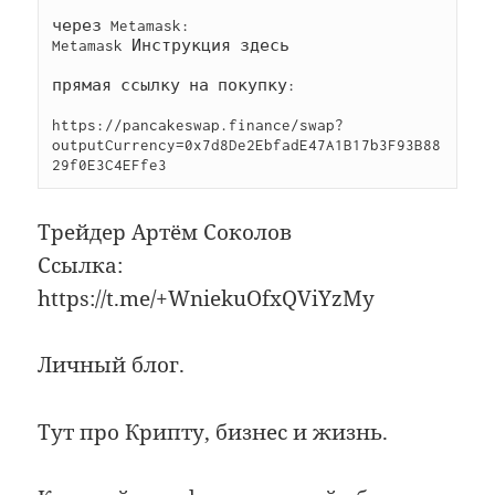
через Metamask:

Metamask Инструкция здесь

прямая ссылку на покупку:

https://pancakeswap.finance/swap?
outputCurrency=0x7d8De2EbfadE47A1B17b3F93B88
29f0E3C4EFfe3
Трейдер Артём Соколов
Ссылка:
https://t.me/+WniekuOfxQViYzMy
Личный блог.
Тут про Крипту, бизнес и жизнь.