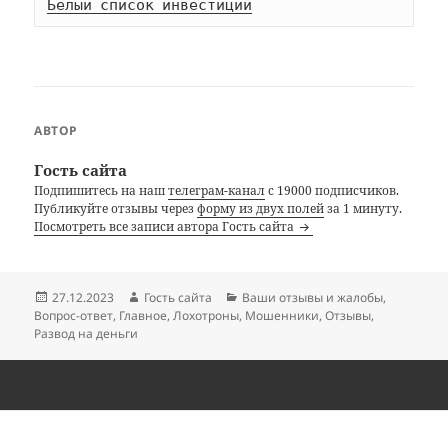
Белый список инвестиций
АВТОР
Гость сайта
Подпишитесь на наш
телеграм-канал
с 19000 подписчиков.
Публикуйте отзывы через
форму из двух полей
за 1 минуту.
Посмотреть все записи автора Гость сайта
Опубликовано
Автор
Рубрики
27.12.2023
Гость сайта
Ваши отзывы и жалобы
,
Вопрос-ответ
,
Главное
,
Лохотроны
,
Мошенники
,
Отзывы
,
Развод на деньги