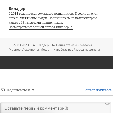
Вкладер
С 2014 года предупреждаем о мошенниках. Проект спас от
потерь миллионы людей. Подпишитесь на наш
телеграм-
канал
с 19 тысячами подписчиков.
Посмотреть все записи автора Вкладер
Опубликовано
Автор
Рубрики
27.03.2023
Вкладер
Ваши отзывы и жалобы
,
Главное
,
Лохотроны
,
Мошенники
,
Отзывы
,
Развод на деньги
Подписаться
авторизуйтесь
5000