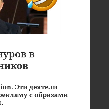
нуров в
ников
ion. Эти деятели
рекламу с образами
.