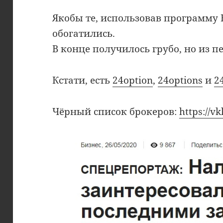
Якобы те, использовав программу B
обогатились.
В конце получилось грубо, но из п
Кстати, есть
24option
,
24options
и
2
Чёрный список брокеров:
https://v