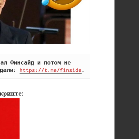
ал Финсайд и потом не 
дали: 
https://t.me/finside
.
крипте: