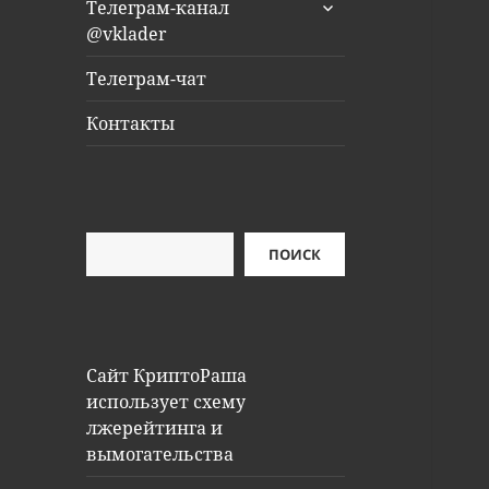
раскрыть
Телеграм-канал
дочернее
@vklader
меню
Телеграм-чат
Контакты
Поиск
ПОИСК
Сайт КриптоРаша
использует схему
лжерейтинга и
вымогательства