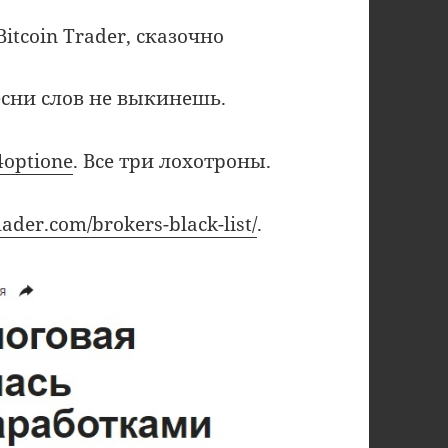
itcoin Trader, сказочно
есни слов не выкинешь.
4optione
. Все три лохотроны.
klader.com/brokers-black-list/
.