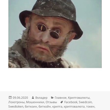
Опубликовано
Автор
Рубрики
09.06.2020
Вкладер
Главное
,
Криптовалюты
,
Метки
Лохотроны
,
Мошенники
,
Отзывы
Facebook
,
Swedcoin
,
Swedtoken
,
биткоин
,
биткойн
,
крипта
,
криптовалюта
,
токен
,