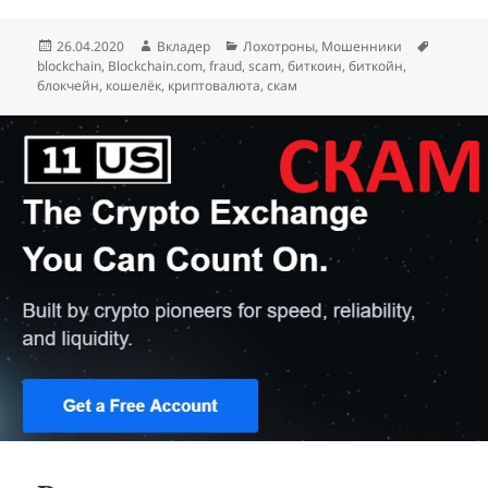
Опубликовано
Автор
Рубрики
Метки
26.04.2020
Вкладер
Лохотроны
,
Мошенники
blockchain
,
Blockchain.com
,
fraud
,
scam
,
биткоин
,
биткойн
,
блокчейн
,
кошелёк
,
криптовалюта
,
скам