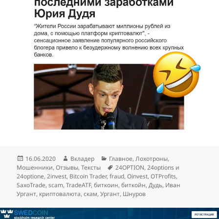
Опубликовано
Автор
Рубрики
16.06.2020
Вкладер
Главное
,
Лохотроны
,
Метки
Мошенники
,
Отзывы
,
Тексты
24OPTION
,
24options и
24optione
,
2invest
,
Bitcoin Trader
,
fraud
,
Oinvest
,
OTProfits
,
SaxoTrade
,
scam
,
TradeATF
,
биткоин
,
биткойн
,
Дудь
,
Иван
Ургант
,
криптовалюта
,
скам
,
Ургант
,
Шнуров