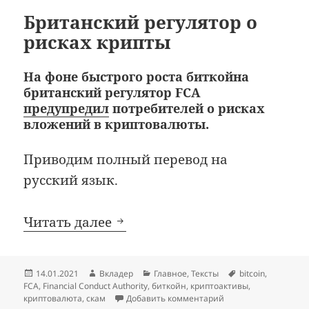
Британский регулятор о
рисках крипты
На фоне быстрого роста биткойна
британский регулятор FCA
предупредил
потребителей о рисках
вложений в криптовалюты.
Приводим полный перевод на
русский язык.
Британский регулятор о ри
Читать далее
Опубликовано
Автор
Рубрики
Метки
14.01.2021
Вкладер
Главное
,
Тексты
bitcoin
,
FCA
,
Financial Conduct Authority
,
биткойн
,
криптоактивы
,
к записи Британский
криптовалюта
,
скам
Добавить комментарий