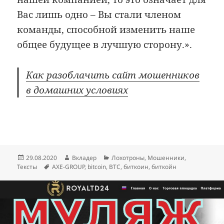
Вас лишь одно – Вы стали членом
команды, способной изменить наше
общее будущее в лучшую сторону.».
Как разоблачить сайт мошенников
в домашних условиях
Опубликовано
Автор
Рубрики
29.08.2020
Вкладер
Лохотроны
,
Мошенники
,
Метки
Тексты
AXE-GROUP
,
bitcoin
,
BTC
,
биткоин
,
биткойн