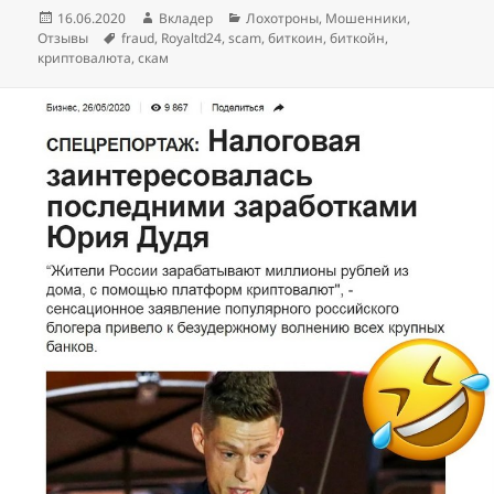
Опубликовано
Автор
Рубрики
16.06.2020
Вкладер
Лохотроны
,
Мошенники
,
Метки
Отзывы
fraud
,
Royaltd24
,
scam
,
биткоин
,
биткойн
,
криптовалюта
,
скам