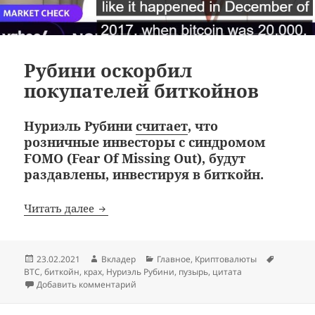
Рубини оскорбил
покупателей биткойнов
Нуриэль Рубини
считает
, что
розничные инвесторы с синдромом
FOMO (Fear Of Missing Out), будут
раздавлены, инвестируя в биткойн.
Рубини оскорбил покупателей биткойно
Читать далее
Опубликовано
Автор
Рубрики
Метки
23.02.2021
Вкладер
Главное
,
Криптовалюты
BTC
,
биткойн
,
крах
,
Нуриэль Рубини
,
пузырь
,
цитата
к записи Рубини оскорбил покупателей б
Добавить комментарий