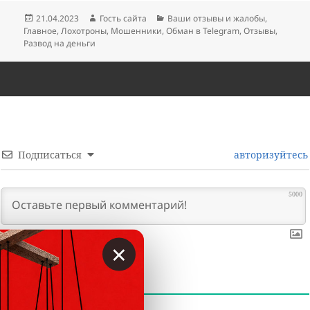
Опубликовано
Автор
Рубрики
21.04.2023
Гость сайта
Ваши отзывы и жалобы
,
Главное
,
Лохотроны
,
Мошенники
,
Обман в Telegram
,
Отзывы
,
Развод на деньги
Подписаться
авторизуйтесь
5000
×
0
КОММЕНТАРИИ