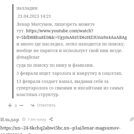
палладин
21.04.2023 14:21
Ленар Магсумов, лицезреть можете
тут.
https://www.youtube.com/watch?
v=5bfD8Rhu8E0&lc=UgymA8zUD6zHZ3Unu9x4AaABAg
и много где наследил, легко находится по поиску,
вообще не парится и использует свой ник везде.
@maglenar
судя по поиску по нику и фамилии.
3 февраля ищет таролога и накрутку в соцсетях.
13 февраля создает канал, выдавая себя за
супертаролога со связями и инсайтами из самых
властных структур.
Ответить
0
Ильдар
3 лет назад
https://xn--24-6kchq2abwi5bc.xn--p1ai/lenar-magsumov-