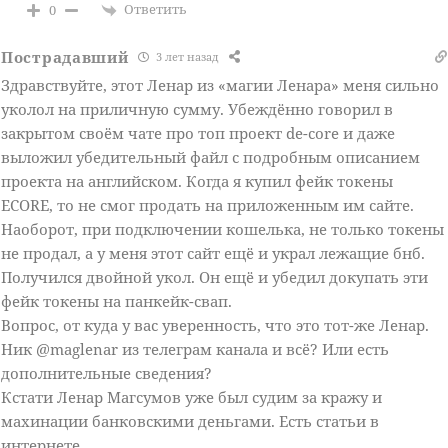
Ответить
0
Пострадавший
3 лет назад
Здравствуйте, этот Ленар из «магии Ленара» меня сильно
уколол на приличную сумму. Убеждённо говорил в
закрытом своём чате про топ проект de-core и даже
выложил убедительный файл с подробным описанием
проекта на английском. Когда я купил фейк токены
ECORE, то не смог продать на приложенным им сайте.
Наоборот, при подключении кошелька, не только токены
не продал, а у меня этот сайт ещё и украл лежащие бнб.
Получился двойной укол. Он ещё и убедил докупать эти
фейк токены на панкейк-свап.
Вопрос, от куда у вас уверенность, что это тот-же Ленар.
Ник @maglenar из телеграм канала и всё? Или есть
дополнительные сведения?
Кстати Ленар Магсумов уже был судим за кражу и
махинации банковскими деньгами. Есть статьи в
интернете.