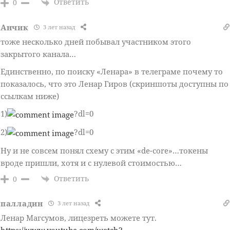
Ответить
0
Анчик
3 лет назад
тоже несколько дней побывал участником этого
закрытого канала…
Единственно, по поиску «Ленара» в телеграме почему то
показалось, что это Ленар Гиров (скриншоты доступны по
ссылкам ниже)
1)
?dl=0
2)
?dl=0
Ну и не совсем понял схему с этим «de-core»…токены
вроде пришли, хотя и с нулевой стоимостью…
Ответить
0
палладин
3 лет назад
Ленар Магсумов, лицезреть можете тут.
https://www.youtube.com/watch?