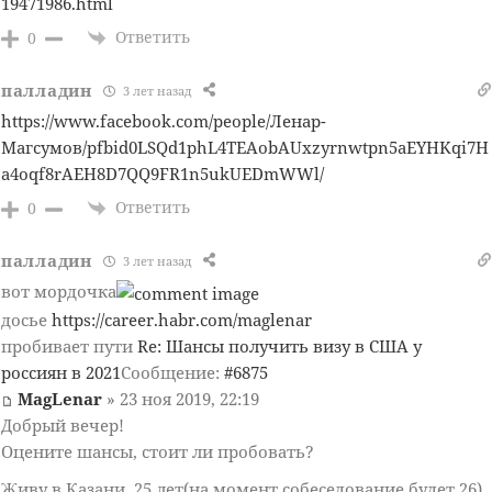
19471986.html
Ответить
0
палладин
3 лет назад
https://www.facebook.com/people/Ленар-
Магсумов/pfbid0LSQd1phL4TEAobAUxzyrnwtpn5aEYHKqi7H
a4oqf8rAEH8D7QQ9FR1n5ukUEDmWWl/
Ответить
0
палладин
3 лет назад
вот мордочка
досье
https://career.habr.com/maglenar
пробивает пути
Re: Шансы получить визу в США у
россиян в 2021
Сообщение:
#6875
MagLenar
» 23 ноя 2019, 22:19
Добрый вечер!
Оцените шансы, стоит ли пробовать?
Живу в Казани, 25 лет(на момент собеседование будет 26).