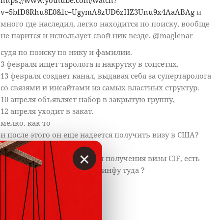
v=5bfD8Rhu8E0&lc=UgymA8zUD6zHZ3Unu9x4AaABAg
и
много где наследил, легко находится по поиску, вообще
не парится и использует свой ник везде. @maglenar
судя по поиску по нику и фамилии.
3 февраля ищет таролога и накрутку в соцсетях.
13 февраля создает канал, выдавая себя за супертаролога
со связями и инсайтами из самых властных структур.
10 апреля объявляет набор в закрытую группу,
12 апреля уходит в закат.
мелко. как то
и после этого он еще надеется получить визу в США?
наивно.
×
да,он на форуме искал пути получения визы CIF, есть
возможность передать эту инфу туда ?
Ответить
0