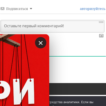
Подписаться
авторизуйтесь
5000
×
0
КОММЕНТАРИИ
 © Вкладер 2014-2026. Цитирование разрешается с 
Мы используем куки и средства аналитики. Если вы
гиперссылкой на сайт vklader.com или 
телеграм-канал 