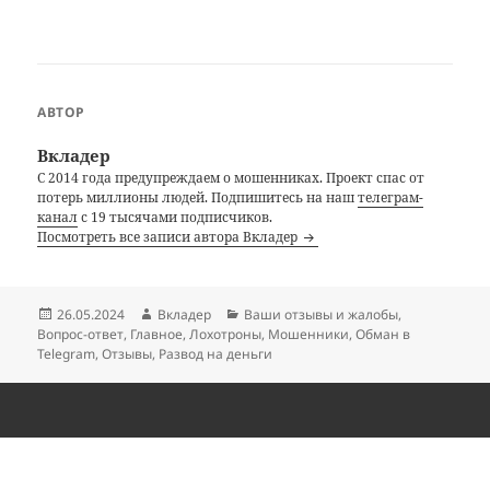
АВТОР
Вкладер
С 2014 года предупреждаем о мошенниках. Проект спас от
потерь миллионы людей. Подпишитесь на наш
телеграм-
канал
с 19 тысячами подписчиков.
Посмотреть все записи автора Вкладер
Опубликовано
Автор
Рубрики
26.05.2024
Вкладер
Ваши отзывы и жалобы
,
Вопрос-ответ
,
Главное
,
Лохотроны
,
Мошенники
,
Обман в
Telegram
,
Отзывы
,
Развод на деньги