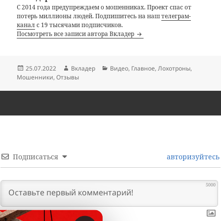
С 2014 года предупреждаем о мошенниках. Проект спас от
потерь миллионы людей. Подпишитесь на наш
телеграм-
канал
с 19 тысячами подписчиков.
Посмотреть все записи автора Вкладер
Опубликовано
Автор
Рубрики
25.07.2022
Вкладер
Видео
,
Главное
,
Лохотроны
,
Мошенники
,
Отзывы
Подписаться
авторизуйтесь
5000