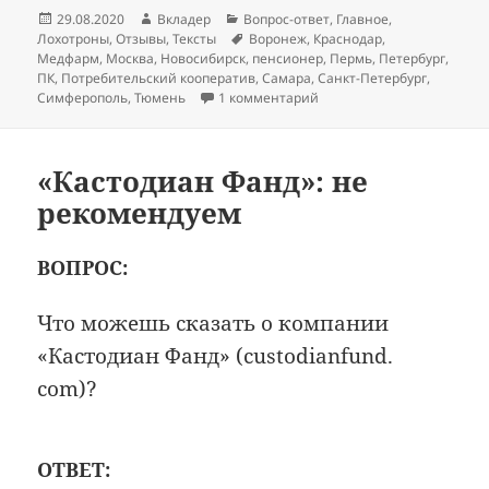
Опубликовано
Автор
Рубрики
29.08.2020
Вкладер
Вопрос-ответ
,
Главное
,
Метки
Лохотроны
,
Отзывы
,
Тексты
Воронеж
,
Краснодар
,
Медфарм
,
Москва
,
Новосибирск
,
пенсионер
,
Пермь
,
Петербург
,
ПК
,
Потребительский кооператив
,
Самара
,
Санкт-Петербург
,
к записи Развод пенсион
Симферополь
,
Тюмень
1 комментарий
«Кастодиан Фанд»: не
рекомендуем
ВОПРОС:
Что можешь сказать о компании
«Кастодиан Фанд» (custodianfund.
com)?
ОТВЕТ: