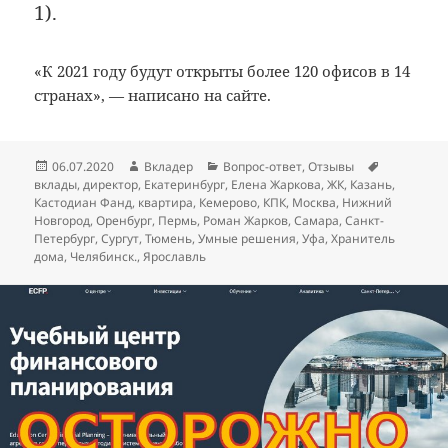
1).
«К 2021 году будут открыты более 120 офисов в 14
странах», — написано на сайте.
Опубликовано
Автор
Рубрики
Метки
06.07.2020
Вкладер
Вопрос-ответ
,
Отзывы
вклады
,
директор
,
Екатеринбург
,
Елена Жаркова
,
ЖК
,
Казань
,
Кастодиан Фанд
,
квартира
,
Кемерово
,
КПК
,
Москва
,
Нижний
Новгород
,
Оренбург
,
Пермь
,
Роман Жарков
,
Самара
,
Санкт-
Петербург
,
Сургут
,
Тюмень
,
Умные решения
,
Уфа
,
Хранитель
дома
,
Челябинск.
,
Ярославль