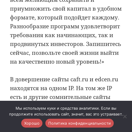
приумножить свой капитал в удобном
формате, который подойдет каждому.
Разнообразие программ удовлетворит
требования как начинающих, так и
продвинутых инвесторов. Запишитесь
сейчас, позвольте своей жизни выйти
на качественно новый уровень!»
В довершение сайты caft.ru и edcen.ru
находятся на одном IP. На том же IP
есть и другие сомнительные сайты
финансовой направленности:
Мы используем куки и средства аналитики. Если вы
financepiter.ru
и stock-cons.com.
продолжите использовать сайт, значит, вас это устраивает.
Хорошо
Политика конфиденциальности