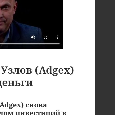
Узлов (Adgex)
деньги
Adgex) снова
идом инвестиций в