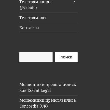
раскрыть
Телеграм-канал
дочернее
@vklader
меню
Телеграм-чат
Контакты
Поиск
ПОИСК
Мошенники представились
как Essent Legal
Мошенники представились
Concordia (UK)