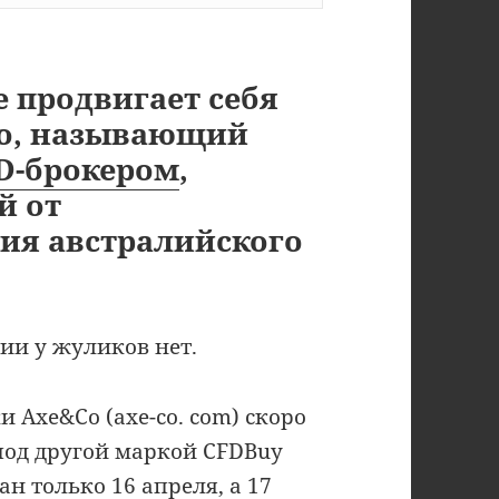
е продвигает себя
Co, называющий
D-брокером
,
й от
ия австралийского
ии у жуликов нет.
и Axe&Co (axe-co. com) скоро
под другой маркой CFDBuy
ан только 16 апреля, а 17