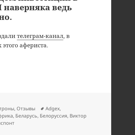
И наверняка ведь
но.
оздали
телеграм-канал
, в
 этого афериста.
 (Adgex) снова собирает деньги
Метки
троны
,
Отзывы
Adgex
,
фрика
,
Беларусь
,
Белоруссия
,
Виктор
нспонт