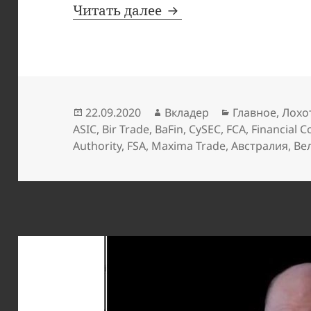
Bir Trade: те же жули
Читать далее
Опубликовано
Автор
Рубрики
22.09.2020
Вкладер
Главное
,
Лохо
ASIC
,
Bir Trade
,
BаFin
,
CySEC
,
FCA
,
Financial C
Authority
,
FSA
,
Maxima Trade
,
Австралия
,
Ве