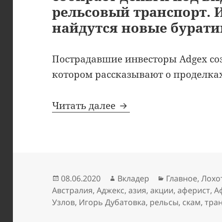
рельсовый транспорт. 
найдутся новые бурати
Пострадавшие инвесторы Adgex с
котором рассказывают о проделках
Аферист Виктор Узлов
Читать далее
Опубликовано
Автор
Рубрики
08.06.2020
Вкладер
Главное
,
Лохо
Австралия
,
Аджекс
,
азия
,
акции
,
аферист
,
А
Узлов
,
Игорь Дубатовка
,
рельсы
,
скам
,
тра