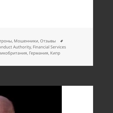
ки, что и Maxima Trade
Метки
троны
,
Мошенники
,
Отзывы
onduct Authority
,
Financial Services
ликобритания
,
Германия
,
Кипр