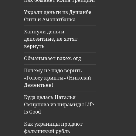
Как обманет Юлия Трейдинг
Украли деньги из Душанбе
Сити и Амонатбанка
Хапнули деньги
депозитные, не хотят
вернуть
Обманывает naxex. org
Почему не надо верить
«Голосу крипты» (Николай
Дементьев)
Куда делась Наталья
Смирнова из пирамиды Life
Is Good
Как украинцы продают
фальшивый рубль