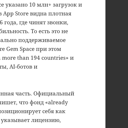
ce указано 10 млн+ загрузок и
в App Store видна плотная
 года, где чинят звонки,
бильность. То есть это не
реально поддерживаемое
е Gem Space при этом
 more than 194 countries» и
ы, AI-ботов и
онная часть. Официальный
пишет, что фонд «already
 позиционирует себя как
d, указывает лицензию,