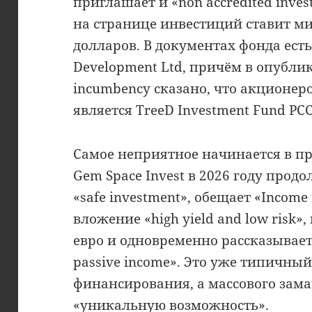
приглашает и «non accredited inves
на странице инвестиций ставит м
долларов. В документах фонда есть
Development Ltd, причём в опублико
incumbency сказано, что акционер
является TreeD Investment Fund PCC 
Самое неприятное начинается в пр
Gem Space Invest в 2026 году прод
«safe investment», обещает «Income
вложение «high yield and low risk»
евро и одновременно рассказывает п
passive income». Это уже типичный
финансирования, а массового зам
«уникальную возможность».