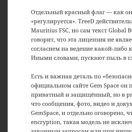
Отдельный красный флаг — как он
«регулируется». TreeD действител
Mauritius FSC, но сам текст Global 
говорит, что эта лицензия не явл
согласием на ведение какой-либо 
Иными словами, пускают пыль в г
Есть и важная деталь по «безопас
официальном сайте Gem Space он п
приватный и защищённый, но в pri
что сообщения, фото, видео и доку
GemSpace, и отдельно оговорено, чт
encryption, такая модель не исклю
законным запросам или при инциде