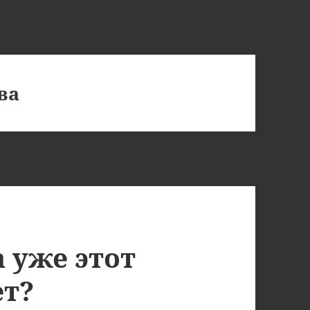
ва
а уже этот
ет?