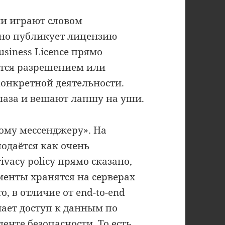
и играют словом
ьно публикует лицензию
Business Licence прямо
яется разрешением или
конкретной деятельности.
лаза и вешают лапшу на уши.
ному мессенджеру». На
одаётся как очень
vacy policy прямо сказано,
менты хранятся на серверах
о, в отличие от end-to-end
чает доступ к данным по
нте безопасности. То есть