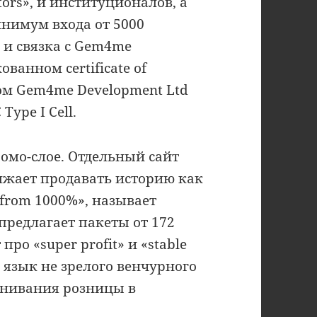
tors», и институционалов, а
инимум входа от 5000
 и связка с Gem4me
ванном certificate of
ом Gem4me Development Ltd
Type I Cell.
омо-слое. Отдельный сайт
олжает продавать историю как
 from 1000%», называет
, предлагает пакеты от 172
ро «super profit» и «stable
 язык не зрелого венчурного
анивания розницы в