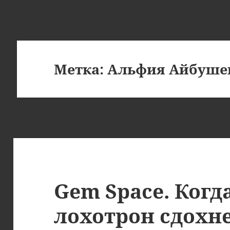
Метка:
Альфия Айбуше
Gem Space. Когд
лохотрон сдохн