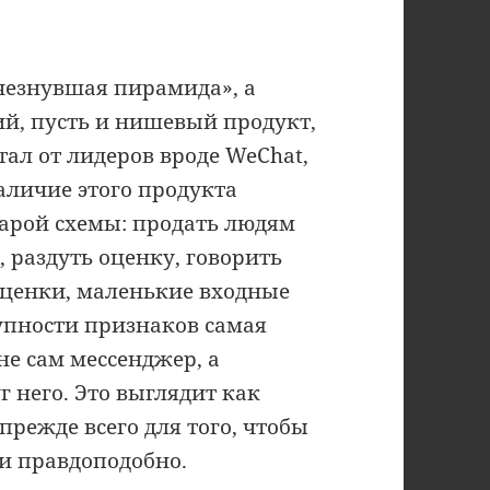
счезнувшая пирамида», а
ий, пусть и нишевый продукт,
тал от лидеров вроде WeChat,
аличие этого продукта
тарой схемы: продать людям
, раздуть оценку, говорить
оценки, маленькие входные
упности признаков самая
не сам мессенджер, а
 него. Это выглядит как
прежде всего для того, чтобы
ли правдоподобно.