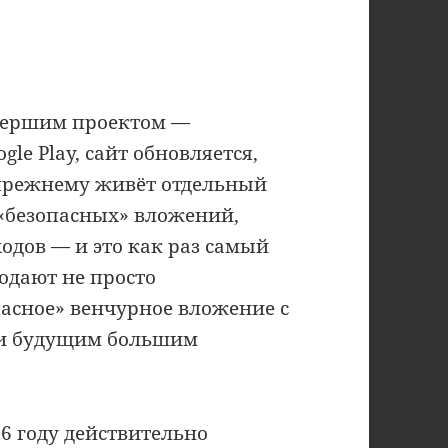
умершим проектом —
le Play, сайт обновляется,
-прежнему живёт отдельный
«безопасных» вложений,
одов — и это как раз самый
одают не просто
пасное» венчурное вложение с
 и будущим большим
26 году действительно