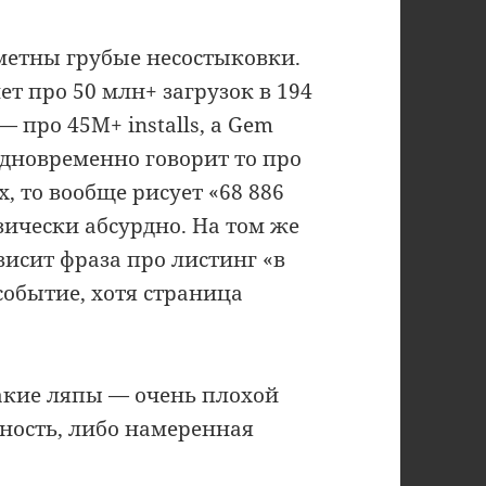
аметны грубые несостыковки.
 про 50 млн+ загрузок в 194
 про 45M+ installs, а Gem
 одновременно говорит то про
х, то вообще рисует «68 886
физически абсурдно. На том же
висит фраза про листинг «в
событие, хотя страница
акие ляпы — очень плохой
ность, либо намеренная