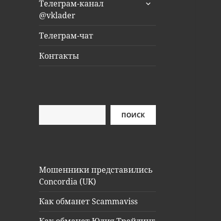
раскрыть
Телеграм-канал
дочернее
@vklader
меню
Телеграм-чат
Контакты
Поиск
ПОИСК
Мошенники представились
Concordia (UK)
Как обманет Scammaviss