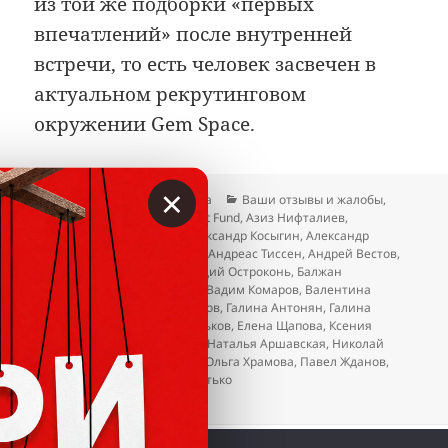
из той же подборки «первых
впечатлений» после внутренней
встречи, то есть человек засвечен в
актуальном рекрутинговом
окружении Gem Space.
×
Опубликовано
Автор
Рубрики
20.04.2026
Гость сайта
Ваши отзывы и жалобы
,
Метки
Отзывы
TreeD Investment Fund
,
Азиз Нифталиев
,
Александр Качановский
,
Александр Косыгин
,
Александр
Пивовар
,
Альфия Айбушева
,
Андреас Тиссен
,
Андрей Вестов
,
Антонина Новоселова
,
Аркадий Остроконь
,
Балжан
Молдасанова
,
Ваге Закарян
,
Вадим Комаров
,
Валентина
Муромцева
,
Валерий Остриков
,
Галина Антонян
,
Галина
Здоровцова
,
Дмитрий Васильков
,
Елена Щапова
,
Ксения
Горбачева
,
Лариса Ерёмина
,
Наталья Аршавская
,
Николай
Стерликов
,
Нусрат Оруджев
,
Ольга Храмова
,
Павел Жданов
,
Татьяна Тарасова
,
Эдуард Витько
к записи Gem Space. Когда уже этот лохот
Добавить комментарий