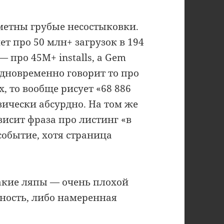
аметны грубые несостыковки.
 про 50 млн+ загрузок в 194
 про 45M+ installs, а Gem
 одновременно говорит то про
х, то вообще рисует «68 886
физически абсурдно. На том же
висит фраза про листинг «в
событие, хотя страница
акие ляпы — очень плохой
ность, либо намеренная