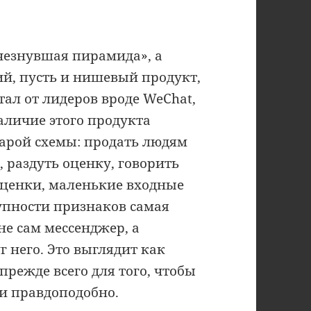
счезнувшая пирамида», а
ий, пусть и нишевый продукт,
тал от лидеров вроде WeChat,
аличие этого продукта
тарой схемы: продать людям
, раздуть оценку, говорить
оценки, маленькие входные
упности признаков самая
не сам мессенджер, а
 него. Это выглядит как
прежде всего для того, чтобы
ли правдоподобно.