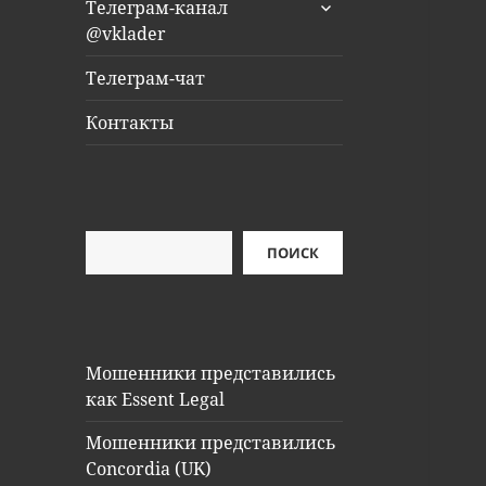
раскрыть
Телеграм-канал
дочернее
@vklader
меню
Телеграм-чат
Контакты
Поиск
ПОИСК
Мошенники представились
как Essent Legal
Мошенники представились
Concordia (UK)