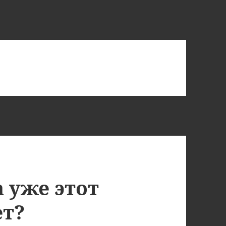
а уже этот
ет?