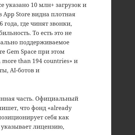
ce указано 10 млн+ загрузок и
в App Store видна плотная
 года, где чинят звонки,
бильность. То есть это не
реально поддерживаемое
е Gem Space при этом
 more than 194 countries» и
ы, AI-ботов и
онная часть. Официальный
пишет, что фонд «already
 позиционирует себя как
d, указывает лицензию,