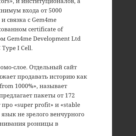
tors», и институционалов, а
инимум входа от 5000
 и связка с Gem4me
ванном certificate of
ом Gem4me Development Ltd
Type I Cell.
омо-слое. Отдельный сайт
олжает продавать историю как
 from 1000%», называет
, предлагает пакеты от 172
ро «super profit» и «stable
 язык не зрелого венчурного
анивания розницы в