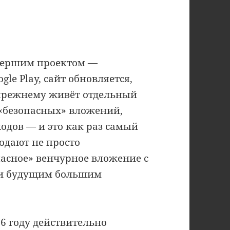
умершим проектом —
le Play, сайт обновляется,
-прежнему живёт отдельный
«безопасных» вложений,
одов — и это как раз самый
одают не просто
пасное» венчурное вложение с
 и будущим большим
26 году действительно