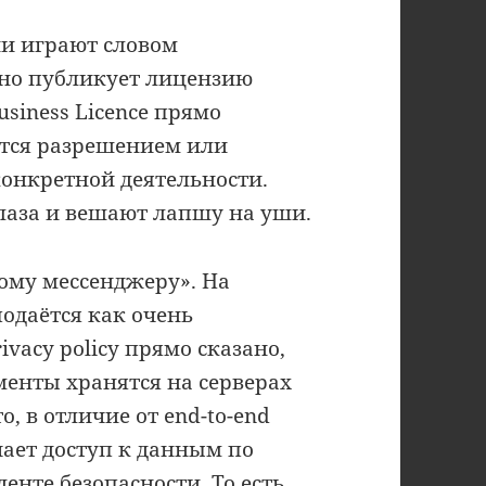
и играют словом
ьно публикует лицензию
Business Licence прямо
яется разрешением или
конкретной деятельности.
лаза и вешают лапшу на уши.
ному мессенджеру». На
одаётся как очень
vacy policy прямо сказано,
менты хранятся на серверах
о, в отличие от end-to-end
чает доступ к данным по
нте безопасности. То есть