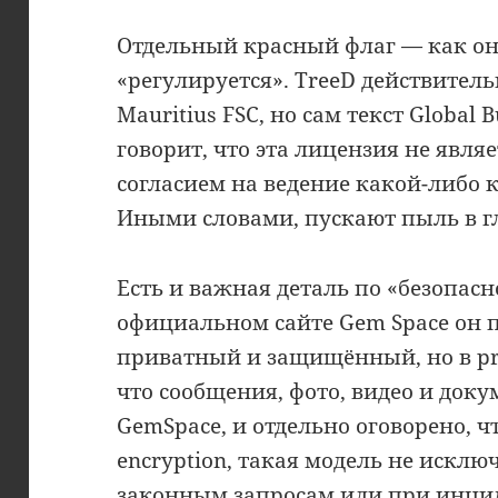
Отдельный красный флаг — как он
«регулируется». TreeD действител
Mauritius FSC, но сам текст Global 
говорит, что эта лицензия не явл
согласием на ведение какой-либо 
Иными словами, пускают пыль в г
Есть и важная деталь по «безопас
официальном сайте Gem Space он п
приватный и защищённый, но в pri
что сообщения, фото, видео и доку
GemSpace, и отдельно оговорено, чт
encryption, такая модель не исклю
законным запросам или при инциде