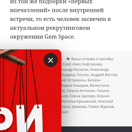
из той же подборки «первых
впечатлений» после внутренней
встречи, то есть человек засвечен в
актуальном рекрутинговом
окружении Gem Space.
×
Опубликовано
Автор
Рубрики
20.04.2026
Гость сайта
Ваши отзывы и жалобы
,
Метки
Отзывы
TreeD Investment Fund
,
Азиз Нифталиев
,
Александр Качановский
,
Александр Косыгин
,
Александр
Пивовар
,
Альфия Айбушева
,
Андреас Тиссен
,
Андрей Вестов
,
Антонина Новоселова
,
Аркадий Остроконь
,
Балжан
Молдасанова
,
Ваге Закарян
,
Вадим Комаров
,
Валентина
Муромцева
,
Валерий Остриков
,
Галина Антонян
,
Галина
Здоровцова
,
Дмитрий Васильков
,
Елена Щапова
,
Ксения
Горбачева
,
Лариса Ерёмина
,
Наталья Аршавская
,
Николай
Стерликов
,
Нусрат Оруджев
,
Ольга Храмова
,
Павел Жданов
,
Татьяна Тарасова
,
Эдуард Витько
к записи Gem Space. Когда уже этот лохот
Добавить комментарий