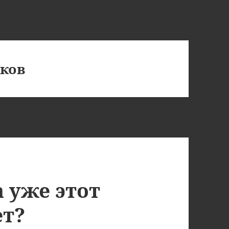
ков
а уже этот
ет?