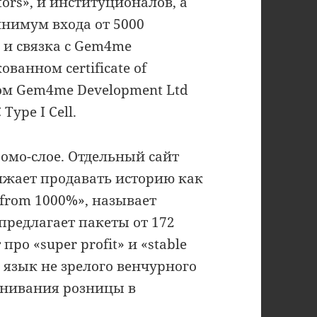
tors», и институционалов, а
инимум входа от 5000
 и связка с Gem4me
ванном certificate of
ом Gem4me Development Ltd
Type I Cell.
омо-слое. Отдельный сайт
олжает продавать историю как
 from 1000%», называет
, предлагает пакеты от 172
ро «super profit» и «stable
 язык не зрелого венчурного
анивания розницы в