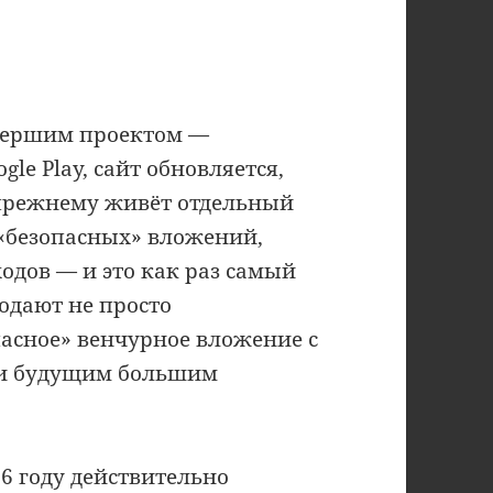
умершим проектом —
le Play, сайт обновляется,
-прежнему живёт отдельный
«безопасных» вложений,
одов — и это как раз самый
одают не просто
пасное» венчурное вложение с
 и будущим большим
26 году действительно