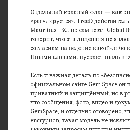
Отдельный красный флаг — как он
«регулируется». TreeD действител
Mauritius FSC, но сам текст Global 
говорит, что эта лицензия не явл
согласием на ведение какой-либо 
Иными словами, пускают пыль в г
Есть и важная деталь по «безопас
официальном сайте Gem Space он п
приватный и защищённый, но в pri
что сообщения, фото, видео и доку
GemSpace, и отдельно оговорено, чт
encryption, такая модель не исклю
законным запросам или при инциде