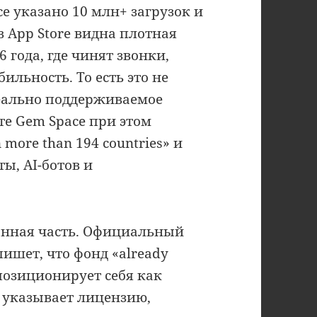
ce указано 10 млн+ загрузок и
в App Store видна плотная
 года, где чинят звонки,
бильность. То есть это не
реально поддерживаемое
е Gem Space при этом
 more than 194 countries» и
ы, AI-ботов и
онная часть. Официальный
пишет, что фонд «already
 позиционирует себя как
d, указывает лицензию,