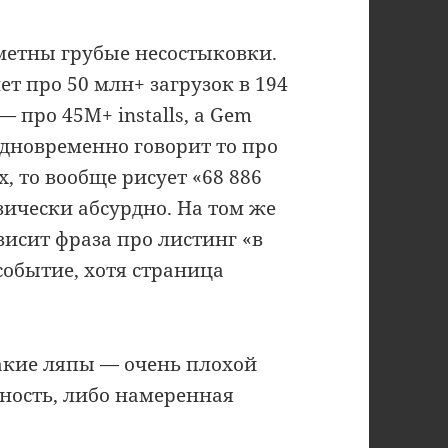
аметны грубые несостыковки.
 про 50 млн+ загрузок в 194
 про 45M+ installs, а Gem
 одновременно говорит то про
х, то вообще рисует «68 886
физически абсурдно. На том же
висит фраза про листинг «в
событие, хотя страница
акие ляпы — очень плохой
ность, либо намеренная