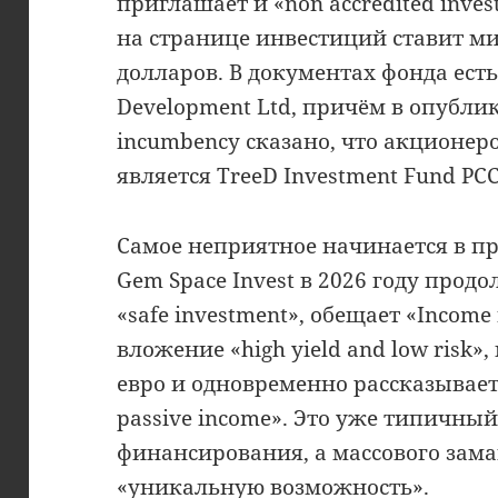
приглашает и «non accredited inves
на странице инвестиций ставит м
долларов. В документах фонда есть
Development Ltd, причём в опублико
incumbency сказано, что акционер
является TreeD Investment Fund PCC 
Самое неприятное начинается в пр
Gem Space Invest в 2026 году прод
«safe investment», обещает «Income
вложение «high yield and low risk»
евро и одновременно рассказывает п
passive income». Это уже типичный
финансирования, а массового зам
«уникальную возможность».