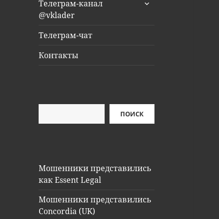
раскрыть
Телеграм-канал
дочернее
@vklader
меню
Телеграм-чат
Контакты
Поиск
ПОИСК
Мошенники представились
как Essent Legal
Мошенники представились
Concordia (UK)