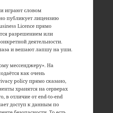
и играют словом
ьно публикует лицензию
Business Licence прямо
яется разрешением или
конкретной деятельности.
лаза и вешают лапшу на уши.
ному мессенджеру». На
одаётся как очень
vacy policy прямо сказано,
менты хранятся на серверах
о, в отличие от end-to-end
чает доступ к данным по
нте безопасности. То есть