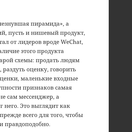
счезнувшая пирамида», а
ий, пусть и нишевый продукт,
тал от лидеров вроде WeChat,
аличие этого продукта
тарой схемы: продать людям
, раздуть оценку, говорить
оценки, маленькие входные
упности признаков самая
не сам мессенджер, а
 него. Это выглядит как
прежде всего для того, чтобы
ли правдоподобно.