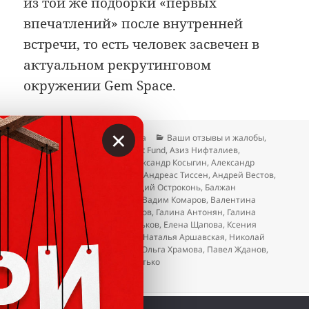
из той же подборки «первых
впечатлений» после внутренней
встречи, то есть человек засвечен в
актуальном рекрутинговом
окружении Gem Space.
×
Опубликовано
Автор
Рубрики
20.04.2026
Гость сайта
Ваши отзывы и жалобы
,
Метки
Отзывы
TreeD Investment Fund
,
Азиз Нифталиев
,
Александр Качановский
,
Александр Косыгин
,
Александр
Пивовар
,
Альфия Айбушева
,
Андреас Тиссен
,
Андрей Вестов
,
Антонина Новоселова
,
Аркадий Остроконь
,
Балжан
Молдасанова
,
Ваге Закарян
,
Вадим Комаров
,
Валентина
Муромцева
,
Валерий Остриков
,
Галина Антонян
,
Галина
Здоровцова
,
Дмитрий Васильков
,
Елена Щапова
,
Ксения
Горбачева
,
Лариса Ерёмина
,
Наталья Аршавская
,
Николай
Стерликов
,
Нусрат Оруджев
,
Ольга Храмова
,
Павел Жданов
,
Татьяна Тарасова
,
Эдуард Витько
к записи Gem Space. Когда уже этот лохот
Добавить комментарий