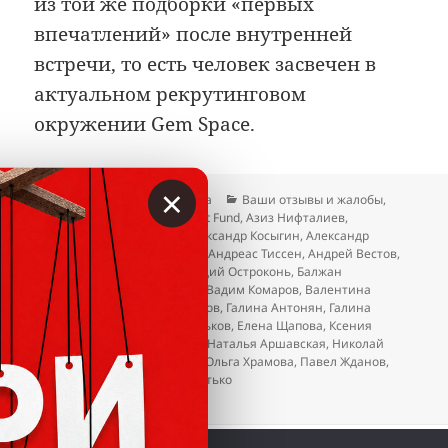
из той же подборки «первых
впечатлений» после внутренней
встречи, то есть человек засвечен в
актуальном рекрутинговом
окружении Gem Space.
×
Опубликовано
Автор
Рубрики
20.04.2026
Гость сайта
Ваши отзывы и жалобы
,
Метки
Отзывы
TreeD Investment Fund
,
Азиз Нифталиев
,
Александр Качановский
,
Александр Косыгин
,
Александр
Пивовар
,
Альфия Айбушева
,
Андреас Тиссен
,
Андрей Вестов
,
Антонина Новоселова
,
Аркадий Остроконь
,
Балжан
Молдасанова
,
Ваге Закарян
,
Вадим Комаров
,
Валентина
Муромцева
,
Валерий Остриков
,
Галина Антонян
,
Галина
Здоровцова
,
Дмитрий Васильков
,
Елена Щапова
,
Ксения
Горбачева
,
Лариса Ерёмина
,
Наталья Аршавская
,
Николай
Стерликов
,
Нусрат Оруджев
,
Ольга Храмова
,
Павел Жданов
,
Татьяна Тарасова
,
Эдуард Витько
к записи Gem Space. Когда уже этот лохот
Добавить комментарий