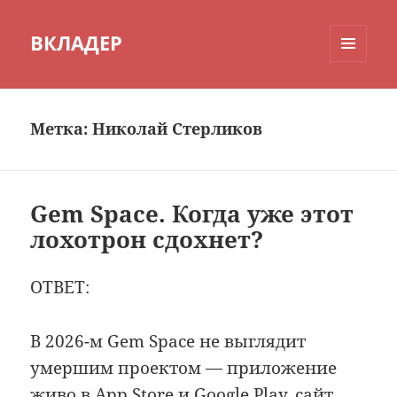
ВКЛАДЕР
МЕНЮ
И
ВИДЖЕТЫ
Метка:
Николай Стерликов
Gem Space. Когда уже этот
лохотрон сдохнет?
ОТВЕТ:
В 2026-м Gem Space не выглядит
умершим проектом — приложение
живо в App Store и Google Play, сайт