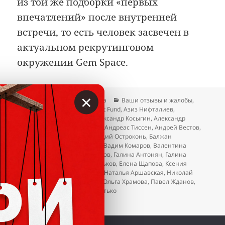
из той же подборки «первых
впечатлений» после внутренней
встречи, то есть человек засвечен в
актуальном рекрутинговом
окружении Gem Space.
×
Опубликовано
Автор
Рубрики
20.04.2026
Гость сайта
Ваши отзывы и жалобы
,
Метки
Отзывы
TreeD Investment Fund
,
Азиз Нифталиев
,
Александр Качановский
,
Александр Косыгин
,
Александр
Пивовар
,
Альфия Айбушева
,
Андреас Тиссен
,
Андрей Вестов
,
Антонина Новоселова
,
Аркадий Остроконь
,
Балжан
Молдасанова
,
Ваге Закарян
,
Вадим Комаров
,
Валентина
Муромцева
,
Валерий Остриков
,
Галина Антонян
,
Галина
Здоровцова
,
Дмитрий Васильков
,
Елена Щапова
,
Ксения
Горбачева
,
Лариса Ерёмина
,
Наталья Аршавская
,
Николай
Стерликов
,
Нусрат Оруджев
,
Ольга Храмова
,
Павел Жданов
,
Татьяна Тарасова
,
Эдуард Витько
к записи Gem Space. Когда уже этот лохот
Добавить комментарий