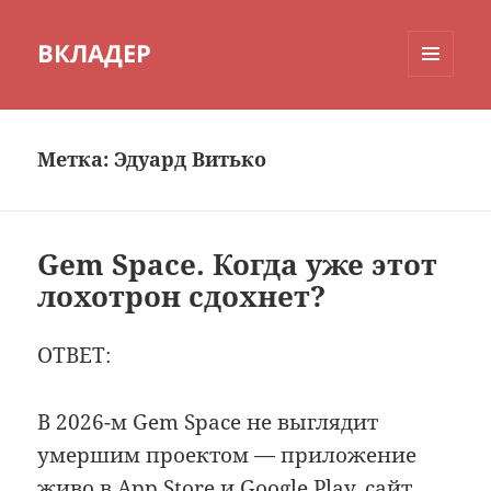
ВКЛАДЕР
МЕНЮ
И
ВИДЖЕТЫ
Метка:
Эдуард Витько
Gem Space. Когда уже этот
лохотрон сдохнет?
ОТВЕТ:
В 2026-м Gem Space не выглядит
умершим проектом — приложение
живо в App Store и Google Play, сайт