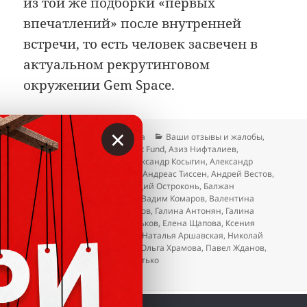
из той же подборки «первых
впечатлений» после внутренней
встречи, то есть человек засвечен в
актуальном рекрутинговом
окружении Gem Space.
×
Опубликовано
Автор
Рубрики
20.04.2026
Гость сайта
Ваши отзывы и жалобы
,
Метки
Отзывы
TreeD Investment Fund
,
Азиз Нифталиев
,
Александр Качановский
,
Александр Косыгин
,
Александр
Пивовар
,
Альфия Айбушева
,
Андреас Тиссен
,
Андрей Вестов
,
Антонина Новоселова
,
Аркадий Остроконь
,
Балжан
Молдасанова
,
Ваге Закарян
,
Вадим Комаров
,
Валентина
Муромцева
,
Валерий Остриков
,
Галина Антонян
,
Галина
Здоровцова
,
Дмитрий Васильков
,
Елена Щапова
,
Ксения
Горбачева
,
Лариса Ерёмина
,
Наталья Аршавская
,
Николай
Стерликов
,
Нусрат Оруджев
,
Ольга Храмова
,
Павел Жданов
,
Татьяна Тарасова
,
Эдуард Витько
к записи Gem Space. Когда уже этот лохот
Добавить комментарий