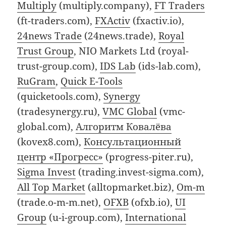
Multiply
(multiply.company),
FT Traders
(ft-traders.com),
FXActiv
(fxactiv.io),
24news Trade
(24news.trade),
Royal
Trust Group
, NIO Markets Ltd (royal-
trust-group.com),
IDS Lab
(ids-lab.com),
RuGram
,
Quick E-Tools
(quicketools.com),
Synergy
(tradesynergy.ru),
VMC Global
(vmc-
global.com),
Алгоритм Ковалёва
(kovex8.com),
Консультационный
центр «Прогресс»
(progress-piter.ru),
Sigma Invest
(trading.invest-sigma.com),
All Top Market
(alltopmarket.biz),
Om-m
(trade.o-m-m.net),
OFXB
(ofxb.io),
UI
Group
(u-i-group.com),
International