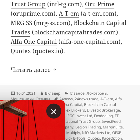
Trust Group
(intl-tg.com),
Oru Prime
(oruprime.com),
A-T-em
(a-t-em.com),
MRG SS
(mrg-ss.com),
Blockchain Capital
Trades
(blockchaincapitaltrades.com),
Alfa One Capital
(alfa-one-capital.com),
Quotex
(quotex.io).
Декабрьские добавления в ч
Читать далее
Опубликовано
Автор
Рубрики
10.01.2021
Вкладер
Главное
,
Лохотроны
,
Метки
Мошенники
,
Отзывы
24news
,
24news.trade
,
A-T-em
,
Alfa
One Capital
,
All top Market
,
Alpha Capital
,
Blockchain Capital
×
Trades
,
CFBroker
,
Colibri FX
,
Corex Brokers
,
Divestix Brokerage
,
Dividendcare
,
Endless Horizons
,
FGC invest Ltd
,
Foxdealing
,
FT
Traders
,
FXActiv
,
IDS Lab
,
International Trust Group
,
InvestFeed
,
kovex8
,
Krypto Knights
,
KY Company
,
Legion Trading
,
MarginElite
,
Melvin Trading Waves
,
MRG SS
,
Multiply
,
NIO Markets Ltd
,
OFXB
,
Om-m
,
Oru Prime
,
Pro-trader
,
Quick E-Tools
,
Quotex
,
RaceOption
,