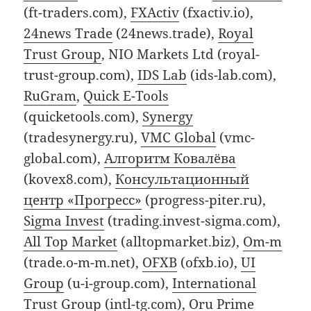
(ft-traders.com),
FXActiv
(fxactiv.io),
24news Trade
(24news.trade),
Royal
Trust Group
, NIO Markets Ltd (royal-
trust-group.com),
IDS Lab
(ids-lab.com),
RuGram
,
Quick E-Tools
(quicketools.com),
Synergy
(tradesynergy.ru),
VMC Global
(vmc-
global.com),
Алгоритм Ковалёва
(kovex8.com),
Консультационный
центр «Прогресс»
(progress-piter.ru),
Sigma Invest
(trading.invest-sigma.com),
All Top Market
(alltopmarket.biz),
Om-m
(trade.o-m-m.net),
OFXB
(ofxb.io),
UI
Group
(u-i-group.com),
International
Trust Group
(intl-tg.com),
Oru Prime