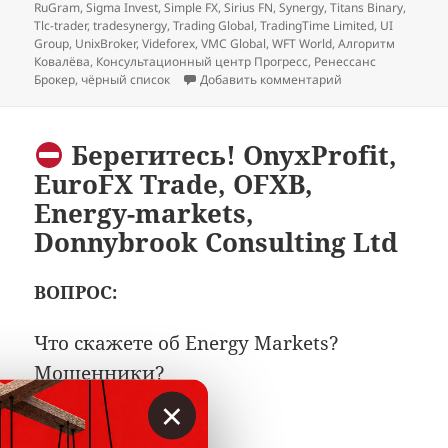
RuGram
,
Sigma Invest
,
Simple FX
,
Sirius FN
,
Synergy
,
Titans Binary
,
Tlc-trader
,
tradesynergy
,
Trading Global
,
TradingTime Limited
,
UI
Group
,
UnixBroker
,
Videforex
,
VMC Global
,
WFT World
,
Алгоритм
Ковалёва
,
Консультационный центр Прогресс
,
Ренессанс
к записи
Декабрь
Брокер
,
чёрный список
Добавить комментарий
Берегитесь! OnyxProfit,
EuroFX Trade, OFXB,
Energy-markets,
Donnybrook Consulting Ltd
ВОПРОС:
Что скажете об Energy Markets?
Мошенники?
×
ОТВЕТ: