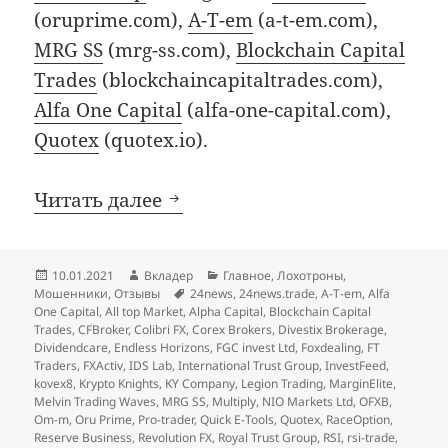
(oruprime.com),
A-T-em
(a-t-em.com),
MRG SS
(mrg-ss.com),
Blockchain Capital
Trades
(blockchaincapitaltrades.com),
Alfa One Capital
(alfa-one-capital.com),
Quotex
(quotex.io).
Декабрьские добавления в ч
Читать далее
Опубликовано
Автор
Рубрики
10.01.2021
Вкладер
Главное
,
Лохотроны
,
Метки
Мошенники
,
Отзывы
24news
,
24news.trade
,
A-T-em
,
Alfa
One Capital
,
All top Market
,
Alpha Capital
,
Blockchain Capital
Trades
,
CFBroker
,
Colibri FX
,
Corex Brokers
,
Divestix Brokerage
,
Dividendcare
,
Endless Horizons
,
FGC invest Ltd
,
Foxdealing
,
FT
Traders
,
FXActiv
,
IDS Lab
,
International Trust Group
,
InvestFeed
,
kovex8
,
Krypto Knights
,
KY Company
,
Legion Trading
,
MarginElite
,
Melvin Trading Waves
,
MRG SS
,
Multiply
,
NIO Markets Ltd
,
OFXB
,
Om-m
,
Oru Prime
,
Pro-trader
,
Quick E-Tools
,
Quotex
,
RaceOption
,
Reserve Business
,
Revolution FX
,
Royal Trust Group
,
RSI
,
rsi-trade
,