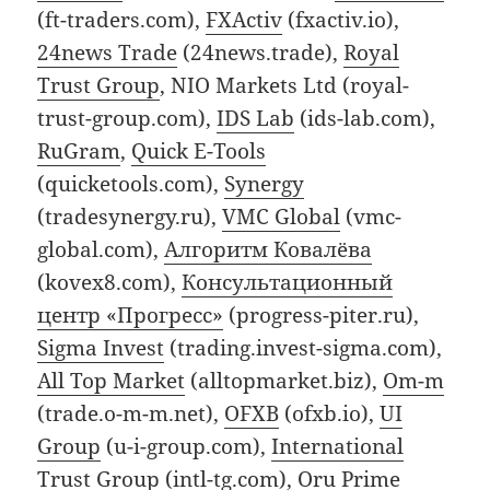
(ft-traders.com),
FXActiv
(fxactiv.io),
24news Trade
(24news.trade),
Royal
Trust Group
, NIO Markets Ltd (royal-
trust-group.com),
IDS Lab
(ids-lab.com),
RuGram
,
Quick E-Tools
(quicketools.com),
Synergy
(tradesynergy.ru),
VMC Global
(vmc-
global.com),
Алгоритм Ковалёва
(kovex8.com),
Консультационный
центр «Прогресс»
(progress-piter.ru),
Sigma Invest
(trading.invest-sigma.com),
All Top Market
(alltopmarket.biz),
Om-m
(trade.o-m-m.net),
OFXB
(ofxb.io),
UI
Group
(u-i-group.com),
International
Trust Group
(intl-tg.com),
Oru Prime