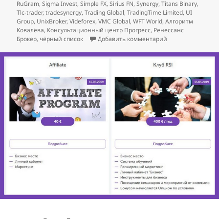
RuGram
,
Sigma Invest
,
Simple FX
,
Sirius FN
,
Synergy
,
Titans Binary
,
Tlc-trader
,
tradesynergy
,
Trading Global
,
TradingTime Limited
,
UI
Group
,
UnixBroker
,
Videforex
,
VMC Global
,
WFT World
,
Алгоритм
Ковалёва
,
Консультационный центр Прогресс
,
Ренессанс
к записи
Декабрь
Брокер
,
чёрный список
Добавить комментарий