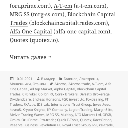
(oruprime.com),
A-T-em
(a-t-em.com),
MRG SS
(mrg-ss.com),
Blockchain Capital
Trades
(blockchaincapitaltrades.com),
Alfa One Capital
(alfa-one-capital.com),
Quotex
(quotex.io).
Декабрьские добавления в ч
Читать далее
Опубликовано
Автор
Рубрики
10.01.2021
Вкладер
Главное
,
Лохотроны
,
Метки
Мошенники
,
Отзывы
24news
,
24news.trade
,
A-T-em
,
Alfa
One Capital
,
All top Market
,
Alpha Capital
,
Blockchain Capital
Trades
,
CFBroker
,
Colibri FX
,
Corex Brokers
,
Divestix Brokerage
,
Dividendcare
,
Endless Horizons
,
FGC invest Ltd
,
Foxdealing
,
FT
Traders
,
FXActiv
,
IDS Lab
,
International Trust Group
,
InvestFeed
,
kovex8
,
Krypto Knights
,
KY Company
,
Legion Trading
,
MarginElite
,
Melvin Trading Waves
,
MRG SS
,
Multiply
,
NIO Markets Ltd
,
OFXB
,
Om-m
,
Oru Prime
,
Pro-trader
,
Quick E-Tools
,
Quotex
,
RaceOption
,
Reserve Business
,
Revolution FX
,
Royal Trust Group
,
RSI
,
rsi-trade
,