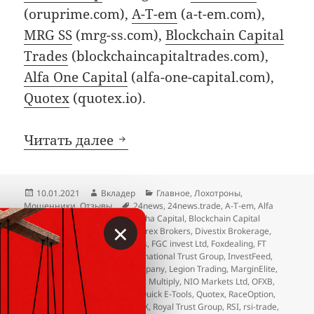
(oruprime.com),
A-T-em
(a-t-em.com),
MRG SS
(mrg-ss.com),
Blockchain Capital
Trades
(blockchaincapitaltrades.com),
Alfa One Capital
(alfa-one-capital.com),
Quotex
(quotex.io).
Декабрьские добавления в ч
Читать далее
Опубликовано
Автор
Рубрики
10.01.2021
Вкладер
Главное
,
Лохотроны
,
Метки
Мошенники
,
Отзывы
24news
,
24news.trade
,
A-T-em
,
Alfa
One Capital
,
All top Market
,
Alpha Capital
,
Blockchain Capital
×
Trades
,
CFBroker
,
Colibri FX
,
Corex Brokers
,
Divestix Brokerage
,
Dividendcare
,
Endless Horizons
,
FGC invest Ltd
,
Foxdealing
,
FT
Traders
,
FXActiv
,
IDS Lab
,
International Trust Group
,
InvestFeed
,
kovex8
,
Krypto Knights
,
KY Company
,
Legion Trading
,
MarginElite
,
Melvin Trading Waves
,
MRG SS
,
Multiply
,
NIO Markets Ltd
,
OFXB
,
Om-m
,
Oru Prime
,
Pro-trader
,
Quick E-Tools
,
Quotex
,
RaceOption
,
Reserve Business
,
Revolution FX
,
Royal Trust Group
,
RSI
,
rsi-trade
,