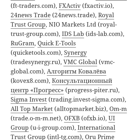
(ft-traders.com),
FXActiv
(fxactiv.io),
24news Trade
(24news.trade),
Royal
Trust Group
, NIO Markets Ltd (royal-
trust-group.com),
IDS Lab
(ids-lab.com),
RuGram
,
Quick E-Tools
(quicketools.com),
Synergy
(tradesynergy.ru),
VMC Global
(vmc-
global.com),
Алгоритм Ковалёва
(kovex8.com),
Консультационный
центр «Прогресс»
(progress-piter.ru),
Sigma Invest
(trading.invest-sigma.com),
All Top Market
(alltopmarket.biz),
Om-m
(trade.o-m-m.net),
OFXB
(ofxb.io),
UI
Group
(u-i-group.com),
International
Trust Group
(intl-tg.com),
Oru Prime