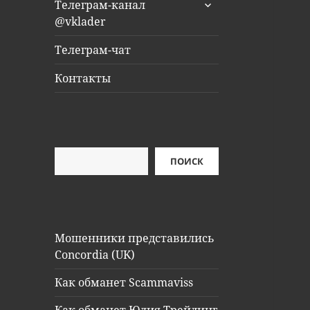
раскрыть
Телеграм-канал
дочернее
@vklader
меню
Телеграм-чат
Контакты
Поиск
ПОИСК
Мошенники представились
Concordia (UK)
Как обманет Scammaviss