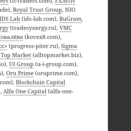
ers
(ft-traders.com),
FXActiv
ade),
Royal Trust Group
, NIO
IDS Lab
(ids-lab.com),
RuGram
,
rgy
(tradesynergy.ru),
VMC
Ковалёва
(kovex8.com),
сс»
(progress-piter.ru),
Sigma
l Top Market
(alltopmarket.biz),
io),
UI Group
(u-i-group.com),
m),
Oru Prime
(oruprime.com),
.com),
Blockchain Capital
),
Alfa One Capital
(alfa-one-
ния в чёрный список брокеров (2020)