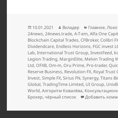
Опубликовано
Автор
Рубрики
10.01.2021
Вкладер
Главное
,
Лохо
24news
,
24news.trade
,
A-T-em
,
Alfa One Capit
Blockchain Capital Trades
,
CFBroker
,
Colibri F
Dividendcare
,
Endless Horizons
,
FGC invest L
Lab
,
International Trust Group
,
InvestFeed
,
k
Legion Trading
,
MarginElite
,
Melvin Trading 
Ltd
,
OFXB
,
Om-m
,
Oru Prime
,
Pro-trader
,
Quic
Reserve Business
,
Revolution FX
,
Royal Trust
Invest
,
Simple FX
,
Sirius FN
,
Synergy
,
Titans B
Global
,
TradingTime Limited
,
UI Group
,
UnixB
World
,
Алгоритм Ковалёва
,
Консультацион
Брокер
,
чёрный список
Добавить комм