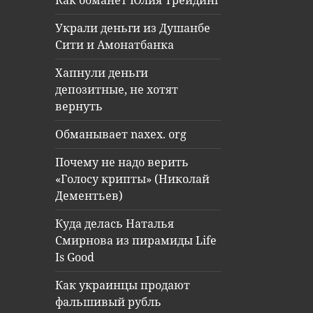
Как обманет Юлия Трейдинг
Украли деньги из Душанбе
Сити и Амонатбанка
Хапнули деньги
депозитные, не хотят
вернуть
Обманывает naxex. org
Почему не надо верить
«Голосу крипты» (Николай
Дементьев)
Куда делась Наталья
Смирнова из пирамиды Life
Is Good
Как украинцы продают
фальшивый рубль