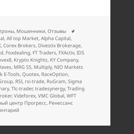
Метки
троны
,
Мошенники
,
Отзывы
al
,
All top Market
,
Alpha Capital
,
X
,
Corex Brokers
,
Divestix Brokerage
,
td
,
Foxdealing
,
FT Traders
,
FXActiv
,
IDS
ovex8
,
Krypto Knights
,
KY Company
,
Waves
,
MRG SS
,
Multiply
,
NIO Markets
k E-Tools
,
Quotex
,
RaceOption
,
 Group
,
RSI
,
rsi-trade
,
RuGram
,
Sigma
inary
,
Tlc-trader
,
tradesynergy
,
Trading
roker
,
Videforex
,
VMC Global
,
WFT
ный центр Прогресс
,
Ренессанс
к записи
Декабрьские добавления в чёрный спи
ентарий