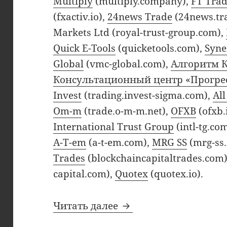
Multiply
(multiply.company),
FT Trad
(fxactiv.io),
24news Trade
(24news.tr
Markets Ltd (royal-trust-group.com),
Quick E-Tools
(quicketools.com),
Syne
Global
(vmc-global.com),
Алгоритм 
Консультационный центр «Прогре
Invest
(trading.invest-sigma.com),
Al
Om-m
(trade.o-m-m.net),
OFXB
(ofxb.
International Trust Group
(intl-tg.co
A-T-em
(a-t-em.com),
MRG SS
(mrg-ss
Trades
(blockchaincapitaltrades.com
capital.com),
Quotex
(quotex.io).
Декабрьские добавле
Читать далее