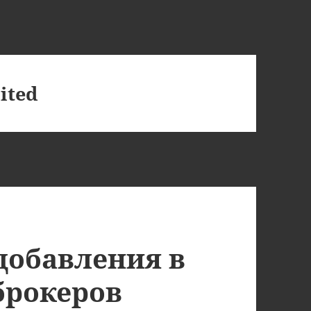
ited
добавления в
брокеров