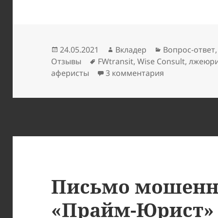
Опубликовано
Автор
Рубрики
24.05.2021
Вкладер
Вопрос-ответ
Метки
Отзывы
FWtransit
,
Wise Consult
,
лжеюр
к записи Wise
аферисты
3 комментария
Письмо мошенн
«Прайм-Юрист»