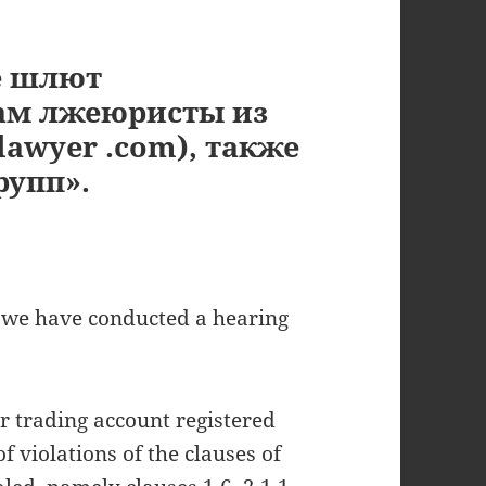
е шлют
ам лжеюристы из
awyer .com), также
рупп».
, we have conducted a hearing
ur trading account registered
 violations of the clauses of