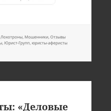
,
Лохотроны
,
Мошенники
,
Отзывы
ы
,
Юрист-Групп
,
юристы-аферисты
иков из «Прайм-Юрист»
ты: «Деловые