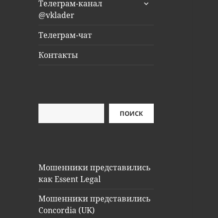
раскрыть
Телеграм-канал
дочернее
@vklader
меню
Телеграм-чат
Контакты
Поиск
ПОИСК
Мошенники представились
как Essent Legal
Мошенники представились
Concordia (UK)