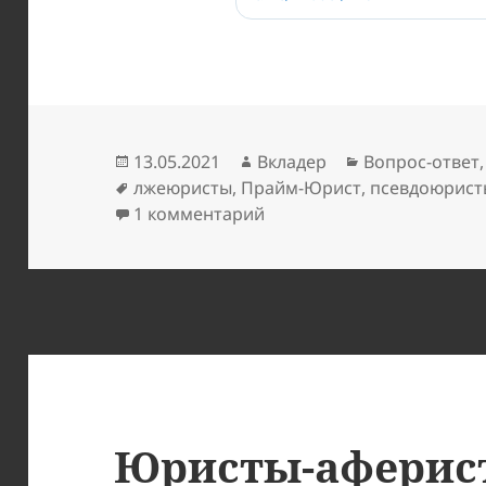
Опубликовано
Автор
Рубрики
13.05.2021
Вкладер
Вопрос-ответ
Метки
лжеюристы
,
Прайм-Юрист
,
псевдоюрист
к записи Письмо мошенн
1 комментарий
Юристы-аферис