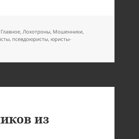
,
Главное
,
Лохотроны
,
Мошенники
,
исты
,
псевдоюристы
,
юристы-
 Consult: вымогатели и мошенники
иков из